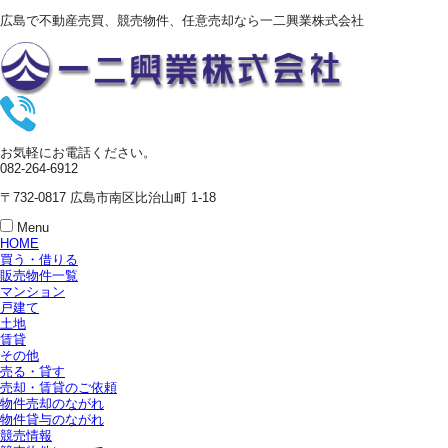
広島で不動産売買、競売物件、任意売却なら一二興業株式会社
お気軽にお電話ください。
082-264-6912
〒732-0817 広島市南区比治山町 1-18
Menu
HOME
買う・借りる
販売物件一覧
マンション
戸建て
土地
賃貸
その他
売る・貸す
売却・賃貸のご依頼
物件売却のながれ
物件貸与のながれ
競売情報